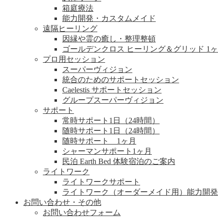
箱庭療法
能力開発・カスタムメイド
遠隔ヒーリング
因縁や霊の癒し・整理整頓
ゴールデンクロス ヒーリング＆グリッド 1
プロ用セッション
スーパーヴィジョン
統合のためのサポートセッション
Caelestis サポートセッション
グループスーパーヴィジョン
サポート
常時サポート1日（24時間）
随時サポート1日（24時間）
随時サポート 1ヶ月
シャーマンサポート1ヶ月
民泊 Earth Bed 体験宿泊のご案内
ライトワーク
ライトワークサポート
ライトワーク（オーダーメイド用）能力開発
お問い合わせ・その他
お問い合わせフォーム