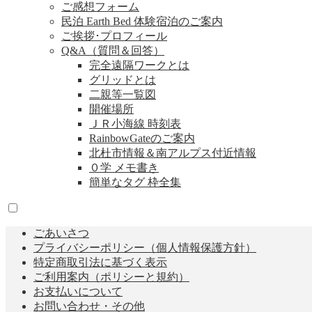
ご感想フォーム
民泊 Earth Bed 体験宿泊のご案内
ご挨拶･プロフィール
Q&A（質問＆回答）
完全遠隔ワークとは
グリッドとは
二親等一覧図
開催場所
ＪＲ小海線 時刻表
RainbowGateのご案内
北杜市情報＆南アルプス付近情報
０学 メモ書き
簡単なタグ 枠全集
ごあいさつ
プライバシーポリシー（個人情報保護方針）
特定商取引法に基づく表示
ご利用案内（ポリシーと規約）
お支払いについて
お問い合わせ・その他