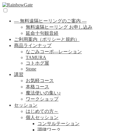
― 無料遠隔ヒーリングのご案内 ―
無料遠隔ヒーリング お申し込み
延命十句観音経
ご利用案内（ポリシーと規約）
商品ラインナップ
なごみコーポ―レーション
TAMURA
コトホグ屋
Stone
講習
お気軽コース
本格コース
魔法使いの集い♪
ワークショップ
セッション
はじめての方～
個人セッション
コンサルテーション
調律ワーク